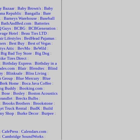
y Bazaar
:
Baby Brown's
:
Baby
ana Republic
:
Bangalla
:
Bare
k
:
Barneys Warehouse
:
Baseball
:
BathAndBed.com
:
Batteries
 Guys
:
BCBG
:
BCBGeneration
:
vage Hotel
:
Beau Ties LTD
:
ir Lifestyles
:
BedHead Pajamas
:
ners
:
Best Buy
:
Best of Vegas
:
tys Attic
:
BevMo
:
BeWild
:
:
Big Bad Toy Store
:
Big Dog
:
ike Tires Direct
:
:
Birthday Express
:
Birthday in a
ades.com
:
Blair
:
Blendtec
:
Blind
ry
:
Blinksale
:
Bliss Living
:
n Group
:
Blue Mercury
:
Blue
Berk Home
:
Boca Java Coffee
:
ng Buddy
:
Booking.com
:
:
Bose
:
Bosley
:
Boston Acoustics
randlet
:
Brecks Bulbs
:
:
Brooks Brothers
:
Brookstone
:
et Truck Rental
:
BudK
:
Build
ny Shop
:
Burke Decor
:
Burpee
:
:
CafePress
:
Calendars.com
:
:
Cambridge SoundWorks
: