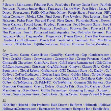
F
F-Secure
:
Fabric.com
:
Fabulous Furs
:
FaceLube
:
Factory Outlet Store
:
Fairfiel
Footwear
:
Famous Smoke Shop
:
Fandango
:
Fannie May
:
Fans Edge
:
Fanzz
:
F
Direct
:
Faucet.com
:
FedEx Office Print Online
:
Fergie Shoes
:
Ferret.com
:
FIFA
Water Company
:
Filofax USA
:
Final Score
:
Fine Jewelers
:
Fine Lobster
:
Fine 
Fish.com
:
Fisher Price
:
Fitz and Floyd
:
Flora Queen
:
Florsheim Shoes
:
Flower 
Focus Camera
:
Focus28.com
:
Fogdog
:
Fonts.com
:
Food Network Store
:
FoodS
Football America
:
Football Fanatics
:
FootSmart
:
Footwear Etc.
:
Forever 21
:
Fo
Plus Function
:
Fossil
:
Foster and Smith Aquatics
:
Four Points by Sheraton
:
Fox
Fragrance Shop
:
FragranceNet
:
FragranceX
:
Frames Direct
:
Frank Bee Costume
:
Fredericks of Hollywood
:
French Pod
:
Fresh Polos
:
Freshpair
:
From You Flow
Energy
:
FTD Florists
:
Fujifilm Webstore
:
Fujitsu
:
Fun.com
:
Funjet Vacations
G
G by Guess
:
Gaiam
:
Game House
:
GameFly
:
GameStop
:
Gap
:
Gardeners.com
Tree
:
GearXS
:
Geico
:
Gemvara.com
:
Genotype Diet
:
George Foreman
:
GetAR
Ghirardelli Chocolate
:
Giant Party Store
:
Gift Baskets Remembered
:
Gift Colle
GiftCertificates.com
:
Gifts.com
:
GigAGolf.com
:
Ginny's
:
Glasses USA
:
Global
Equipment
:
Global Rebels
:
Globat.com
:
GNC Nutrition Store
:
Go Daddy
:
Go 
Godiva
:
GoFreeCredit.com
:
Golden Eagle Coins
:
Golden Mine
:
Golden Nugge
Goldyn
:
Golf Discount
:
Golf Galaxy
:
Golf Outlets USA
:
Golf Shoes Only
:
Gol
GoPro
:
GoToMeeting
:
GoToMyPC
:
GoToWebinar
:
Gourmet Gift Baskets
:
Gra
Grassroots Computers
:
Gravity Defyer
:
Great Au Pair
:
Great Big Canvas
:
Greek
Man Gaming
:
GreenGeeks
:
Griffin Technology
:
Grooming Lounge
:
Groupon
:
Guess
:
Guess Factory Store
:
Guido Gear
:
Guitar Center
:
Gurney's Seed & Nurse
H
H2O Plus
:
Haband
:
Hair Products
:
Hale Groves
:
Half.com
:
Hallmark
:
Hallowe
HalloweenCostumes.com
:
Hammacher Schlemmer
:
Hampton Inn
:
Handle Sets