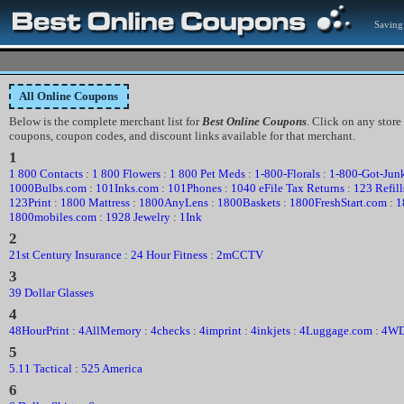
Saving
All Online Coupons
Below is the complete merchant list for
Best Online Coupons
. Click on any store
coupons, coupon codes, and discount links available for that merchant.
1
1 800 Contacts
:
1 800 Flowers
:
1 800 Pet Meds
:
1-800-Florals
:
1-800-Got-Jun
1000Bulbs.com
:
101Inks.com
:
101Phones
:
1040 eFile Tax Returns
:
123 Refill
123Print
:
1800 Mattress
:
1800AnyLens
:
1800Baskets
:
1800FreshStart.com
:
1
1800mobiles.com
:
1928 Jewelry
:
1Ink
2
21st Century Insurance
:
24 Hour Fitness
:
2mCCTV
3
39 Dollar Glasses
4
48HourPrint
:
4AllMemory
:
4checks
:
4imprint
:
4inkjets
:
4Luggage.com
:
4WD
5
5.11 Tactical
:
525 America
6