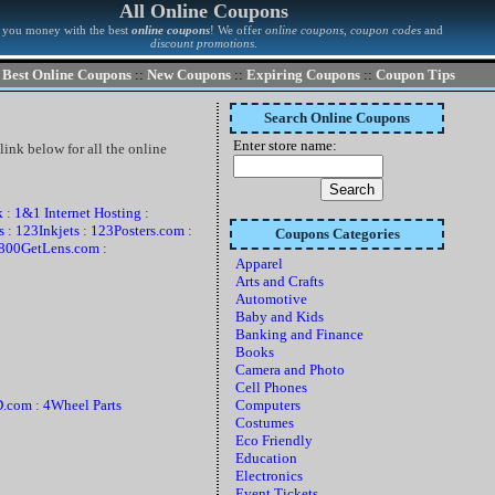
All Online Coupons
 you money with the best
online coupons
! We offer
online coupons
,
coupon codes
and
discount promotions
.
Best Online Coupons
::
New Coupons
::
Expiring Coupons
::
Coupon Tips
Search Online Coupons
Enter store name:
 link below for all the online
k
:
1&1 Internet Hosting
:
s
:
123Inkjets
:
123Posters.com
:
Coupons Categories
800GetLens.com
:
Apparel
Arts and Crafts
Automotive
Baby and Kids
Banking and Finance
Books
Camera and Photo
Cell Phones
.com
:
4Wheel Parts
Computers
Costumes
Eco Friendly
Education
Electronics
Event Tickets