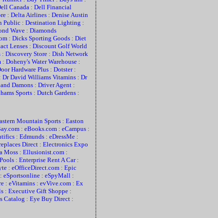
ell Canada
:
Dell Financial
re
:
Delta Airlines
:
Denise Austin
n Public
:
Destination Lighting
:
ond Wave
:
Diamonds
com
:
Dicks Sporting Goods
:
Diet
act Lenses
:
Discount Golf World
s
:
Discovery Store
:
Dish Network
m
:
Doheny's Water Warehouse
:
oor Hardware Plus
:
Dotster
:
:
Dr David Williams Vitamins
:
Dr
s and Damons
:
Driver Agent
:
hams Sports
:
Dutch Gardens
:
astern Mountain Sports
:
Easton
Bay.com
:
eBooks.com
:
eCampus
:
tifics
:
Edmunds
:
eDressMe
:
replaces Direct
:
Electronics Expo
la Moss
:
Ellusionist.com
:
 Pools
:
Enterprise Rent A Car
:
yte
:
eOfficeDirect.com
:
Epic
:
eSportsonline
:
eSpyMall
:
re
:
eVitamins
:
evVive.com
:
Ex
ls
:
Executive Gift Shoppe
:
s Catalog
:
Eye Buy Direct
: