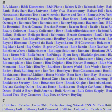
B
B.A. Mason
:
B&B Electronics
:
B&H Photo
:
Babies R Us
:
Baboosh Baby
:
Bab
Earth
:
Baby Star
:
Baby Universe
:
Baby Viva
:
Backcountry
:
Balsam Hill
:
Ban
Necessities
:
Barefoot Tess
:
bareMinerals
:
Barnes and Noble
:
Barneys New Yor
Express
:
Baseball Savings
:
Bass Pro Shop
:
Bass Shoes
:
Bath and Body Works
Overnight
:
Batteries Plus
:
Batteries.com
:
BatteryShip.com
:
Baymont Inn
:
BBQ
Be Beautiful
:
Beach Camera
:
Beaches Resorts
:
Beacon Hotel
:
Bealls
:
Beau Ri
Beauty Coliseum
:
Beauty Collection
:
Bebe
:
BedandBreakfast.com
:
Bedford Fa
Belkin
:
Bellacor
:
Bellagio Hotel
:
Beltronics
:
Benefit Cosmetics
:
BenQ
:
Berg
Best Western
:
BestBridalPrices.com
:
BestBuy Eyeglasses
:
Betsey Johnson
:
Bet
Beyond Blossoms
:
Beyond the Rack
:
Beyond.com
:
BH Cosmetics
:
Bidz.com
Big Man's Land
:
Big Outlet
:
Bigelow Chemists
:
Bike Bandit
:
Bike Nashbar
:
B
BikeSomeWhere
:
Billiards.com
:
BioLogic Solutions
:
Bionaire
:
Biotherm USA
Box
:
Bistro MD
:
BitDefender
:
BizFilings
:
Bjorn Borg
:
BlackSingles.com
:
Bl
Saver
:
Blinds Chalet
:
Blinds Express
:
Blinds Galore
:
Blinds.com
:
Bling Jewel
Bloomingdales
:
Blue Cotton
:
Blue Dolphin
:
Blue Heaven Boutique
:
Blue Ma
Mountain
:
Blue Nile
:
BlueFly
:
BlueHost
:
Boaters World
:
Bob Wards
:
Bobby 
Boden
:
BodyBuilding.com
:
Bon Ton
:
Bookbyte
:
BookCloseouts.com
:
Booki
Bookit.com
:
Books A Million
:
Boost Mobile
:
Boot Barn
:
Boot Bay
:
Boscovs
:
Botanic Choice
:
Bowflex
:
Boxed Gifts
:
Brace Shop
:
Brain Spark Learning
:
B
Brickhouse Security
:
Brio
:
Britannica Store
:
British Knights
:
Broderbund.com
Brylane Catalog Outlet
:
Brylane Home
:
Buckle.com
:
Budget Car Rental
:
Budg
Direct
:
Build-A-Bear
:
Bulb America
:
Bulk Nutrition
:
Bulk Office Supply
:
Bun
Busted Tees
:
Buy Costumes
:
Buy Now or Never
:
BuyDig
C
C Kitchen
:
Cabelas
:
Cable ONE
:
Cable Shopping Network CSNTV
:
Cafe Britt
Callaway Golf
:
Callaway Golf Preowned
:
CallFire
:
Calphalon
:
Cambria Suites