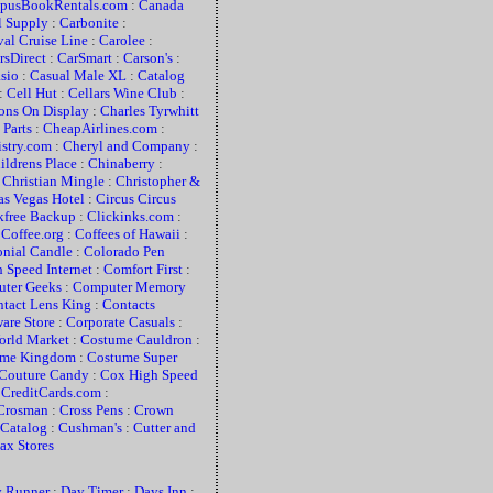
pusBookRentals.com
:
Canada
l Supply
:
Carbonite
:
val Cruise Line
:
Carolee
:
rsDirect
:
CarSmart
:
Carson's
:
sio
:
Casual Male XL
:
Catalog
:
Cell Hut
:
Cellars Wine Club
:
ns On Display
:
Charles Tyrwhitt
Parts
:
CheapAirlines.com
:
stry.com
:
Cheryl and Company
:
ildrens Place
:
Chinaberry
:
:
Christian Mingle
:
Christopher &
as Vegas Hotel
:
Circus Circus
kfree Backup
:
Clickinks.com
:
:
Coffee.org
:
Coffees of Hawaii
:
nial Candle
:
Colorado Pen
 Speed Internet
:
Comfort First
:
ter Geeks
:
Computer Memory
tact Lens King
:
Contacts
ware Store
:
Corporate Casuals
:
orld Market
:
Costume Cauldron
:
ume Kingdom
:
Costume Super
Couture Candy
:
Cox High Speed
:
CreditCards.com
:
Crosman
:
Cross Pens
:
Crown
 Catalog
:
Cushman's
:
Cutter and
x Stores
 Runner
:
Day Timer
:
Days Inn
: