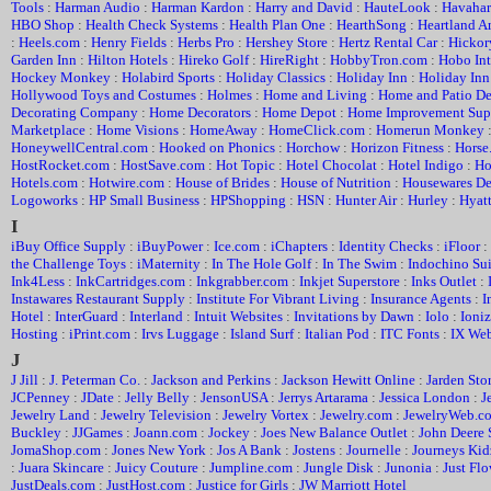
Tools
:
Harman Audio
:
Harman Kardon
:
Harry and David
:
HauteLook
:
Havahar
HBO Shop
:
Health Check Systems
:
Health Plan One
:
HearthSong
:
Heartland A
:
Heels.com
:
Henry Fields
:
Herbs Pro
:
Hershey Store
:
Hertz Rental Car
:
Hickor
Garden Inn
:
Hilton Hotels
:
Hireko Golf
:
HireRight
:
HobbyTron.com
:
Hobo Int
Hockey Monkey
:
Holabird Sports
:
Holiday Classics
:
Holiday Inn
:
Holiday Inn
Hollywood Toys and Costumes
:
Holmes
:
Home and Living
:
Home and Patio De
Decorating Company
:
Home Decorators
:
Home Depot
:
Home Improvement Supe
Marketplace
:
Home Visions
:
HomeAway
:
HomeClick.com
:
Homerun Monkey
HoneywellCentral.com
:
Hooked on Phonics
:
Horchow
:
Horizon Fitness
:
Horse
HostRocket.com
:
HostSave.com
:
Hot Topic
:
Hotel Chocolat
:
Hotel Indigo
:
Ho
Hotels.com
:
Hotwire.com
:
House of Brides
:
House of Nutrition
:
Housewares De
Logoworks
:
HP Small Business
:
HPShopping
:
HSN
:
Hunter Air
:
Hurley
:
Hyatt
I
iBuy Office Supply
:
iBuyPower
:
Ice.com
:
iChapters
:
Identity Checks
:
iFloor
:
the Challenge Toys
:
iMaternity
:
In The Hole Golf
:
In The Swim
:
Indochino Sui
Ink4Less
:
InkCartridges.com
:
Inkgrabber.com
:
Inkjet Superstore
:
Inks Outlet
:
Instawares Restaurant Supply
:
Institute For Vibrant Living
:
Insurance Agents
:
I
Hotel
:
InterGuard
:
Interland
:
Intuit Websites
:
Invitations by Dawn
:
Iolo
:
Ioniz
Hosting
:
iPrint.com
:
Irvs Luggage
:
Island Surf
:
Italian Pod
:
ITC Fonts
:
IX Web
J
J Jill
:
J. Peterman Co.
:
Jackson and Perkins
:
Jackson Hewitt Online
:
Jarden Sto
JCPenney
:
JDate
:
Jelly Belly
:
JensonUSA
:
Jerrys Artarama
:
Jessica London
:
J
Jewelry Land
:
Jewelry Television
:
Jewelry Vortex
:
Jewelry.com
:
JewelryWeb.c
Buckley
:
JJGames
:
Joann.com
:
Jockey
:
Joes New Balance Outlet
:
John Deere 
JomaShop.com
:
Jones New York
:
Jos A Bank
:
Jostens
:
Journelle
:
Journeys Kid
:
Juara Skincare
:
Juicy Couture
:
Jumpline.com
:
Jungle Disk
:
Junonia
:
Just Flo
JustDeals.com
:
JustHost.com
:
Justice for Girls
:
JW Marriott Hotel