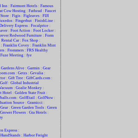
d Inn
:
Fairmont Hotels
:
Famous
at Cow Hosting
:
Fathead
:
Faucet
 Store
:
Figis
:
Figleaves
:
FIJI
Tuxedos
:
Fingerhut
:
FinishLine
:
Delivery Express
:
Focalprice
:
aver
:
Foot Action
:
Foot Locker
:
rever Redwood Furniture
:
Form
 Rental Car
:
Fox Shop
:
:
Franklin Covey
:
Franklin Mint
ers
:
Frommers
:
FRS Healthy
:
Fuze Meeting
:
fye
:
Gardens Alive
:
Garmin
:
Gear
oom.com
:
Getzs
:
Gevalia
:
ctor
:
Gift Tree
:
GiftCards.com
:
 Golf
:
Global Industrial
Vacuum
:
Goalie Monkey
:
t Hotel
:
Golden State Fruit
:
fballs.com
:
GolfEtail
:
GolfNow
:
duation Source
:
Gramicci
:
 Gear
:
Green Garden Tools
:
Green
Grower Flowers
:
Gta Hotels
:
ry
en Express
:
:
HandStands
:
Harbor Freight