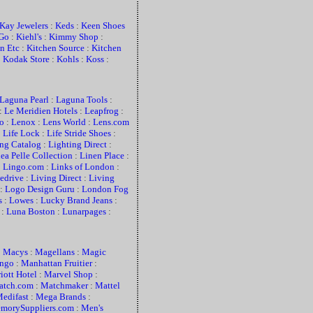
Kay Jewelers
:
Keds
:
Keen Shoes
 Go
:
Kiehl's
:
Kimmy Shop
:
n Etc
:
Kitchen Source
:
Kitchen
:
Kodak Store
:
Kohls
:
Koss
:
Laguna Pearl
:
Laguna Tools
:
:
Le Meridien Hotels
:
Leapfrog
:
o
:
Lenox
:
Lens World
:
Lens.com
:
Life Lock
:
Life Stride Shoes
:
ing Catalog
:
Lighting Direct
:
ea Pelle Collection
:
Linen Place
:
:
Lingo.com
:
Links of London
:
edrive
:
Living Direct
:
Living
:
Logo Design Guru
:
London Fog
s
:
Lowes
:
Lucky Brand Jeans
:
:
Luna Boston
:
Lunarpages
:
:
Macys
:
Magellans
:
Magic
ngo
:
Manhattan Fruitier
:
iott Hotel
:
Marvel Shop
:
atch.com
:
Matchmaker
:
Mattel
edifast
:
Mega Brands
:
morySuppliers.com
:
Men's