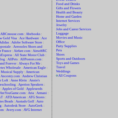
Food and Drinks
Gifts and Flowers
Health and Beauty
Home and Garden
Internet Services
Jewelry
Jobs and Career Services
Luggage
:
ABCmouse.com
:
Abebooks
:
Movies and Music
w Gold Visa
:
Ace Hardware
:
Ace
Office
Adidas
:
Adobe Software Store
:
Party Supplies
postale
:
Aerosoles Shoes and
Pets
r France
:
Airfare.com
:
AirsoftRC
Shoes
iExpress
:
All State Motor Club
:
Sports and Outdoors
alog
:
AllPets
:
AllPosters.com
:
Toys and Games
and Forever
:
Always For Me
:
Travel
etes Wholesale
:
American Eagle
:
Weddings
 Musical Supply
:
American
All Coupons
:
Ancestry.com
:
Andrew Christian
r Loft
:
Anne Klein
:
Annie's
schooling
:
Aperion Speakers
:
:
Apples of Gold
:
Appleseeds
AreYouGame.com
:
Aria
:
Armani
:
&T
:
ATD American
:
ATG Stores
:
ies Beads
:
Austads Golf
:
Auto
g
:
Autodesk Store
:
AutoGeek
:
com
:
Avery.com
:
AVG Internet