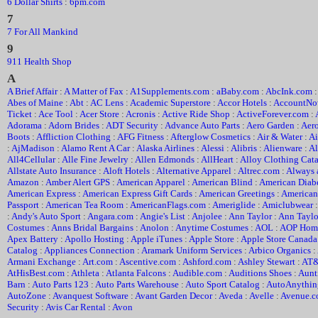
6 Dollar Shirts
:
6pm.com
7
7 For All Mankind
9
911 Health Shop
A
A Brief Affair
:
A Matter of Fax
:
A1Supplements.com
:
aBaby.com
:
AbcInk.com
Abes of Maine
:
Abt
:
AC Lens
:
Academic Superstore
:
Accor Hotels
:
AccountNo
Ticket
:
Ace Tool
:
Acer Store
:
Acronis
:
Active Ride Shop
:
ActiveForever.com
:
Adorama
:
Adorn Brides
:
ADT Security
:
Advance Auto Parts
:
Aero Garden
:
Aero
Boots
:
Affliction Clothing
:
AFG Fitness
:
Afterglow Cosmetics
:
Air & Water
:
Ai
:
AjMadison
:
Alamo Rent A Car
:
Alaska Airlines
:
Alessi
:
Alibris
:
Alienware
:
Al
All4Cellular
:
Alle Fine Jewelry
:
Allen Edmonds
:
AllHeart
:
Alloy Clothing Cat
Allstate Auto Insurance
:
Aloft Hotels
:
Alternative Apparel
:
Altrec.com
:
Always 
Amazon
:
Amber Alert GPS
:
American Apparel
:
American Blind
:
American Diab
American Express
:
American Express Gift Cards
:
American Greetings
:
American
Passport
:
American Tea Room
:
AmericanFlags.com
:
Ameriglide
:
Amiclubwear
:
Andy's Auto Sport
:
Angara.com
:
Angie's List
:
Anjolee
:
Ann Taylor
:
Ann Taylo
Costumes
:
Anns Bridal Bargains
:
Anolon
:
Anytime Costumes
:
AOL
:
AOP Home
Apex Battery
:
Apollo Hosting
:
Apple iTunes
:
Apple Store
:
Apple Store Canada
Catalog
:
Appliances Connection
:
Aramark Uniform Services
:
Arbico Organics
:
Armani Exchange
:
Art.com
:
Ascentive.com
:
Ashford.com
:
Ashley Stewart
:
AT
AtHisBest.com
:
Athleta
:
Atlanta Falcons
:
Audible.com
:
Auditions Shoes
:
Aunt
Barn
:
Auto Parts 123
:
Auto Parts Warehouse
:
Auto Sport Catalog
:
AutoAnythin
AutoZone
:
Avanquest Software
:
Avant Garden Decor
:
Aveda
:
Avelle
:
Avenue.
Security
:
Avis Car Rental
:
Avon