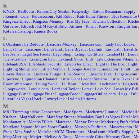
K
K'NEX
:
KaBloom
:
Kansas City Steaks
:
Kaspersky
:
Katom Restaurant Supply
:
:
Kenneth Cole
:
Kerusso.com
:
Kid Robot
:
Kids Home Fitness
:
Kids Rooms To
KingSize Direct
:
Kingston Memory
:
Kiss My Face
:
Kitchen Collection
:
Kitche
Universe
:
Klipsch
:
KLM Royal Dutch Airlines
:
Kmart
:
Knewton
:
Knights Inn
Kotula's Catalog
:
Krause Books
L
L'Occitane
:
La Redoute
:
Lacrosse Monkey
:
Lacrosse.com
:
Lady Foot Locker
:
Lamps Plus
:
Lancome
:
Lands End
:
Lane Bryant
:
Laplink
:
Last Call
:
Lavalife
Lee Jeans
:
Legal Sea Foods
:
Lego Shop
:
Lehigh Outfitters
:
Lender411
:
Lenov
:
LensCrafters
:
Lexington Law
:
Lexmark Store
:
Lids
:
Life Extension Vitamins
LifebankUSA
:
LifeShield Security
:
LifeStyles Direct
:
Light In The Box
:
Light
Lighting Showplace
:
Lillian Vernon
:
Limoges Jewelry
:
Limos.com
:
Lindt
:
Lin
Linens Bargains
:
Linens n Things
:
LinenSource
:
Lingerie Diva
:
Lingerie.com
Lipozene
:
Liquidation Channel
:
Little Giant Ladder Systems
:
Little Tikes
:
Liv
Room Warehouse
:
Living Social
:
LL Bean
:
Llewellyn
:
Loehmann's
:
Logitech
:
Looptworks
:
Loralie.com
:
Lord and Taylor
:
Lorex
:
Love Sac
:
Lower My Bill
Luggage Guy
:
Luggage Pros
:
LuggageBase
:
LuggageOnline.com
:
Lugz
:
Lulu
Luxor Las Vegas Hotel
:
LuxuryLink
:
Lydia's Uniforms
M
M&J Trimming
:
Mac Connection
:
Mac Sports
:
Mackenzie Limited
:
MacMall
Kitchen
:
MagMall.com
:
MainStay Suites
:
Mandalay Bay Las Vegas Hotel
:
Ma
Manhattanite
:
Mantis Tillers
:
Marciano
:
Marine Depot
:
Marketing Profs
:
Marr
Maryland Square
:
Mason Shoes Catalog
:
Massey's Outfitters
:
Masseys.com
:
M
Shop
:
Max Studio
:
McAfee
:
MCM Electronics
:
Mead.com
:
MedEx Supply
:
M
MegaMeeting
:
Meijer
:
Melissa & Doug
:
Memorable Gifts
:
Memory Giant
:
Me