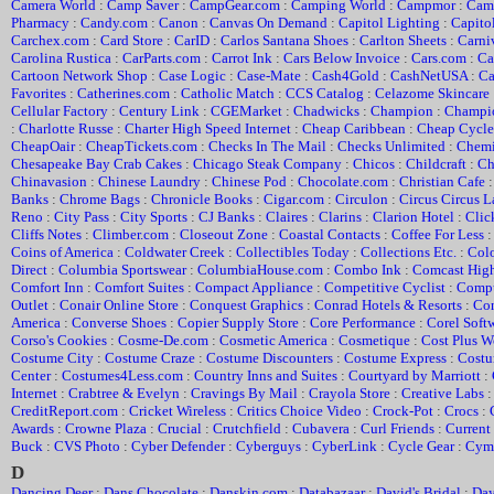
Camera World
:
Camp Saver
:
CampGear.com
:
Camping World
:
Campmor
:
Cam
Pharmacy
:
Candy.com
:
Canon
:
Canvas On Demand
:
Capitol Lighting
:
Capito
Carchex.com
:
Card Store
:
CarID
:
Carlos Santana Shoes
:
Carlton Sheets
:
Carni
Carolina Rustica
:
CarParts.com
:
Carrot Ink
:
Cars Below Invoice
:
Cars.com
:
Ca
Cartoon Network Shop
:
Case Logic
:
Case-Mate
:
Cash4Gold
:
CashNetUSA
:
Ca
Favorites
:
Catherines.com
:
Catholic Match
:
CCS Catalog
:
Celazome Skincare
Cellular Factory
:
Century Link
:
CGEMarket
:
Chadwicks
:
Champion
:
Champio
:
Charlotte Russe
:
Charter High Speed Internet
:
Cheap Caribbean
:
Cheap Cycle 
CheapOair
:
CheapTickets.com
:
Checks In The Mail
:
Checks Unlimited
:
Chemi
Chesapeake Bay Crab Cakes
:
Chicago Steak Company
:
Chicos
:
Childcraft
:
Ch
Chinavasion
:
Chinese Laundry
:
Chinese Pod
:
Chocolate.com
:
Christian Cafe
Banks
:
Chrome Bags
:
Chronicle Books
:
Cigar.com
:
Circulon
:
Circus Circus L
Reno
:
City Pass
:
City Sports
:
CJ Banks
:
Claires
:
Clarins
:
Clarion Hotel
:
Clic
Cliffs Notes
:
Climber.com
:
Closeout Zone
:
Coastal Contacts
:
Coffee For Less
Coins of America
:
Coldwater Creek
:
Collectibles Today
:
Collections Etc.
:
Colo
Direct
:
Columbia Sportswear
:
ColumbiaHouse.com
:
Combo Ink
:
Comcast High
Comfort Inn
:
Comfort Suites
:
Compact Appliance
:
Competitive Cyclist
:
Compu
Outlet
:
Conair Online Store
:
Conquest Graphics
:
Conrad Hotels & Resorts
:
Con
America
:
Converse Shoes
:
Copier Supply Store
:
Core Performance
:
Corel Soft
Corso's Cookies
:
Cosme-De.com
:
Cosmetic America
:
Cosmetique
:
Cost Plus W
Costume City
:
Costume Craze
:
Costume Discounters
:
Costume Express
:
Cost
Center
:
Costumes4Less.com
:
Country Inns and Suites
:
Courtyard by Marriott
:
Internet
:
Crabtree & Evelyn
:
Cravings By Mail
:
Crayola Store
:
Creative Labs
CreditReport.com
:
Cricket Wireless
:
Critics Choice Video
:
Crock-Pot
:
Crocs
:
Awards
:
Crowne Plaza
:
Crucial
:
Crutchfield
:
Cubavera
:
Curl Friends
:
Current
Buck
:
CVS Photo
:
Cyber Defender
:
Cyberguys
:
CyberLink
:
Cycle Gear
:
Cyma
D
Dancing Deer
:
Dans Chocolate
:
Danskin.com
:
Databazaar
:
David's Bridal
:
Day