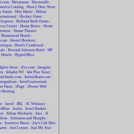
t.com
:
Havaianas
:
Hayneedle
:
merica Catalog
:
Heavy Duty Store
y Farms
:
Hilo Hattie
:
Hilton
ernational
:
Hockey Giant
:
 Express
:
Holland Bulb Farms
:
cor Center
:
Home Bistro
:
Home
rstore
:
Home Theater
:
Homestead Hotels
:
.com
:
Hostel Bookers
:
telopia
:
Hotels Combined
:
als
:
Howard Johnson Hotel
:
HP
 Hotels
:
HyperOffice
Igloo Store
:
iGo.com
:
Imagine
ts
:
Inhabit NY
:
Ink Plus Toner
:
InkSmile.com
:
InlineSkates.net
:
ntegraScan
:
InterContinental
er Oasis
:
iPage
:
iPower Web
 Hosting
re
:
Jared
:
JBL
:
JC Whitney
:
etBlue
:
Jeulia
:
Jewel Basket
:
om
:
Jillian Michaels
:
Jinx
:
JJ
Store
:
Johnston and Murphy
:
z
:
Journeys Shoes
:
Joy's Life Diet
wers
:
Just Lenses
:
Just My Size
: