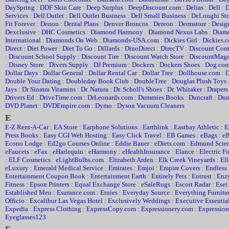
DaySpring
:
DDF Skin Care
:
Deep Surplus
:
DeepDiscount.com
:
Delias
:
Dell
:
D
Services
:
Dell Outlet
:
Dell Outlet Business
:
Dell Small Business
:
DeLonghi Sto
Fit Forever
:
Denon
:
Dental Plans
:
Denver Broncos
:
Dereon
:
Dermstore
:
Desig
Dexclusive
:
DHC Cosmetics
:
Diamond Harmony
:
Diamond Nexus Labs
:
Diam
International
:
Diamonds On Web
:
Diamonds-USA.com
:
Dickies Girl
:
Dickies.
Direct
:
Diet Power
:
Diet To Go
:
Dillards
:
DinoDirect
:
DirecTV
:
Discount Cont
:
Discount School Supply
:
Discount Tire
:
Discount Watch Store
:
DiscountMag
:
Disney Store
:
Divers Supply
:
DJ Premium
:
Dockers
:
Dockers Shoes
:
Dog.co
Dollar Days
:
Dollar General
:
Dollar Rental Car
:
Dollar Tree
:
Dollhouse.com
:
D
Double Your Dating
:
Doubleday Book Club
:
DoubleTree
:
Douglas Plush Toys
Jays
:
Dr Sinatra Vitamins
:
Dr. Natura
:
Dr. Scholl's Shoes
:
Dr. Whitaker
:
Draper
Drivers Ed
:
DriveTime.com
:
DrLeonards.com
:
Dummies Books
:
Duncraft
:
Dun
DVD Planet
:
DVDEmpire.com
:
Dymo
:
Dyson Vacuum Cleaners
E
E-Z Rent-A-Car
:
EA Store
:
Earphone Solutions
:
Earthlink
:
Eastbay Athletic
:
E
Press Books
:
Easy CGI Web Hosting
:
Easy Click Travel
:
EB Games
:
eBags
:
e
Econo Lodge
:
Ed2go Courses Online
:
Eddie Bauer
:
eDiets.com
:
Edmund Scien
eFaucets
:
eFax
:
eHarlequin
:
eHarmony
:
eHealthInsurance
:
Elance
:
Electric Fi
:
ELF Cosmetics
:
eLightBulbs.com
:
Elizabeth Arden
:
Elk Creek Vineyards
:
El
eLuxury
:
Emerald Medical Service
:
Emirates
:
Emjoi
:
Empire Covers
:
Endless
Entertainment Coupon Book
:
Entertainment Earth
:
Entirely Pets
:
Entrust
:
Enz
Fitness
:
Epson Printers
:
Equal Exchange Store
:
eSaleRugs
:
Escort Radar
:
Eset
Established Men
:
Esurance.com
:
Etnies
:
Everyday Source
:
Everything Furnitu
Officio
:
Excalibur Las Vegas Hotel
:
Exclusively Weddings
:
Executive Essentia
Expedia
:
Express Clothing
:
ExpressCopy.com
:
Expressionery.com
:
Expression
Eyeglasses123